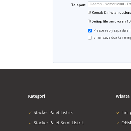
Telepon:
Kontak & rincian opsion
Setiap file berukuran 1
Please reply saya dala
Email saya dua kali mi
Kategori
Wisata 
Stacker Palet Listrik
Lini
Stacker Palet Semi Listrik
OEM