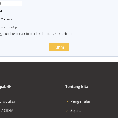
al
0 M maks.
m waktu 24 jam.
nggu update pada info produk dan pemasok terbaru.
pabrik
Tentang kita
 produksi
Pengenalan
 / ODM
Sejarah