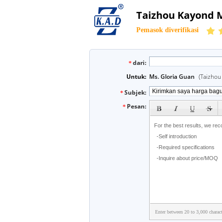
Taizhou Kayond M
Pemasok diverifikasi
dari:
Untuk:
Ms. Gloria Guan
(Taizhou
Subjek:
subject
Pesan:
Enter between 20 to 3,000 charact