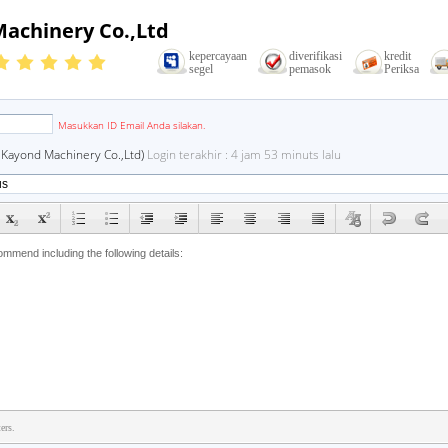
achinery Co.,Ltd
kepercayaan
diverifikasi
kredit
segel
pemasok
Periksa
email
Masukkan ID Email Anda silakan.
 Kayond Machinery Co.,Ltd)
Login terakhir : 4 jam 53 minuts lalu
ers.