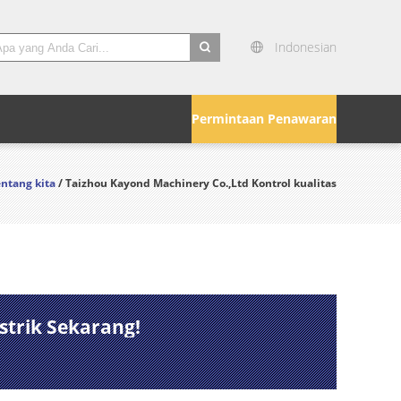
Indonesian
search
Permintaan Penawaran
ntang kita
/ Taizhou Kayond Machinery Co.,Ltd Kontrol kualitas
strik Sekarang!