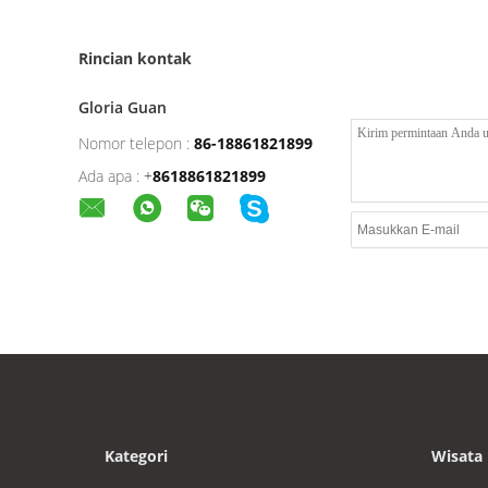
Rincian kontak
Gloria Guan
Nomor telepon :
86-18861821899
Ada apa :
+
8618861821899
Kategori
Wisata 