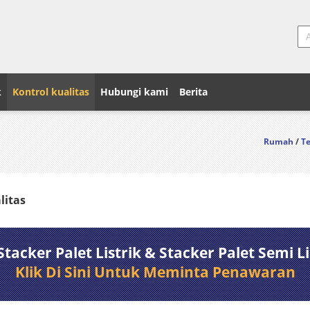
k
Kontrol kualitas
Hubungi kami
Berita
Rumah
/
Te
litas
acker Palet Listrik & Stacker Palet Semi Li
Klik Di Sini Untuk Meminta Penawaran