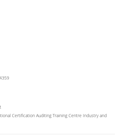
C4359
t
onal Certification Auditing Training Centre Industry and