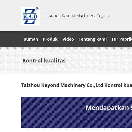
Taizhou Kayond Machinery Co., Ltd.
Rumah
Produk
Video
Tentang kami
Tur Pabri
Kontrol kualitas
Taizhou Kayond Machinery Co.,Ltd Kontrol kua
Mendapatkan St