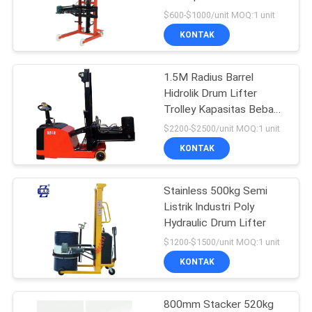
PRIVACY
Handling Cart
$600-$1000/unit MOQ:1 unit
POLICY
KONTAK
1.5M Radius Barrel
Hidrolik Drum Lifter
Trolley Kapasitas Beban
500kg
$2200-$2500/unit MOQ:1 unit
KONTAK
Stainless 500kg Semi
Listrik Industri Poly
Hydraulic Drum Lifter
$1200-$1500/unit MOQ:1 unit
KONTAK
800mm Stacker 520kg