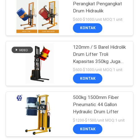
Perangkat Pengangkat
Drum Hidraulik
$600-$1000/unit MOQ:1 unit
KONTAK
120mm / S Barel Hidrolik
Drum Lifter Troli
Kapasitas 350kg Juga
Untuk Barel
$600-$1000/unit MOQ:1 unit
KONTAK
500kg 1500mm Fiber
Pneumatic 44 Gallon
Hydraulic Drum Lifter
$1200-$1500/unit MOQ:1 unit
KONTAK