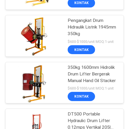
KONTAK
KONTROL
Pengangkat Drum
KUALITAS
Hidraulik Listrik 1945mm
350kg
HUBUNGI
$600-$1000/unit MOQ:1 unit
KAMI
KONTAK
BERITA
350kg 1600mm Hidrolik
Drum Lifter Bergerak
Manual Hand Oil Stacker
PERMINTAAN
$600-$1000/unit MOQ:1 unit
PENAWARAN
KONTAK
SITEMAP
DT500 Portable
Hydraulic Drum Lifter
0.12mps Vertikal 205l