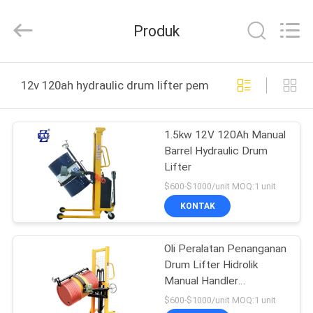
Taizhou
Kayond
Machinery
Produk
Co.,Ltd.
All
Rights
Reserved.
RUMAH
12v 120ah hydraulic drum lifter pembuatan online
PRODUK
1.5kw 12V 120Ah Manual
Barrel Hydraulic Drum
VIDEO
Lifter
$600-$1000/unit MOQ:1 unit
TENTANG
KONTAK
KAMI
Oli Peralatan Penanganan
Drum Lifter Hidrolik
TUR
Manual Handler
PABRIK
Serbaguna
$600-$1000/unit MOQ:1 unit