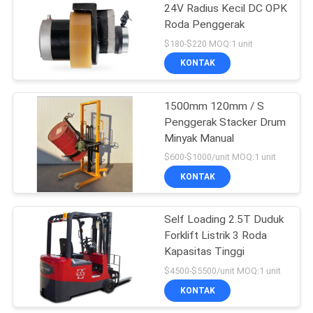
24V Radius Kecil DC OPK
Roda Penggerak
30
$180-$220 MOQ:1 unit
Forklift yang
KONTAK
Dioperasikan
1500mm 120mm / S
dengan Baterai
Penggerak Stacker Drum
Minyak Manual
$600-$1000/unit MOQ:1 unit
KONTAK
75
Meja Angkat
Self Loading 2.5T Duduk
Forklift Listrik 3 Roda
Gunting Hidrolik
Kapasitas Tinggi
$4500-$5500/unit MOQ:1 unit
KONTAK