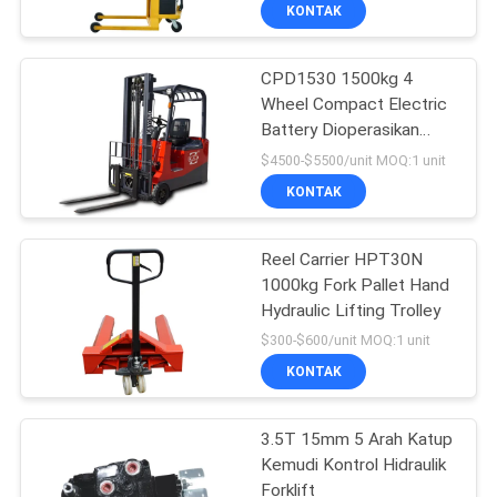
KONTAK
KONTROL
CPD1530 1500kg 4
KUALITAS
33
Wheel Compact Electric
Battery Dioperasikan
Stacker Angkat
HUBUNGI
Forklift
$4500-$5500/unit MOQ:1 unit
Pallet
KAMI
KONTAK
BERITA
Reel Carrier HPT30N
1000kg Fork Pallet Hand
Hydraulic Lifting Trolley
PERMINTAAN
11
$300-$600/unit MOQ:1 unit
PENAWARAN
Stacker Palet
KONTAK
Manual
SITEMAP
3.5T 15mm 5 Arah Katup
Kemudi Kontrol Hidraulik
Forklift