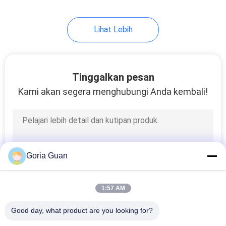
24
Lihat Lebih
Pengangkat Drum
Hidraulik
Tinggalkan pesan
Kami akan segera menghubungi Anda kembali!
88
Stacker Gulung
Goria Guan
Kertas
1:57 AM
Good day, what product are you looking for?