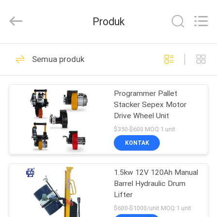
Taizhou
Kayond
Machinery
Produk
Co.,Ltd.
All
Rights
Reserved.
RUMAH
169
Semua produk
Stacker Palet Listrik
PRODUK
Programmer Pallet
Stacker Sepex Motor
VIDEO
Drive Wheel Unit
$350-$600 MOQ:1 unit
TENTANG
KONTAK
29
KAMI
Stacker Palet Semi
1.5kw 12V 120Ah Manual
Barrel Hydraulic Drum
TUR
Listrik
Lifter
PABRIK
$600-$1000/unit MOQ:1 unit