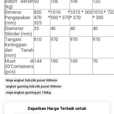
Bobot Bersih
50
106
106
120
(kg)
Dimensi
820 *
1010 *
1010 * 500
1010 * 72
Pengepakan
470 *
500 * 370
* 370
* 380
(mm)
325
Diameter
35
40
40
40
Silinder (mm)
Tangani
810
970
970
970
Ketinggian
dari Tanah
(mm)
Muat di
144
100
100
70
20'Containers
(pcs)
Meja angkat hidrolik pusat 900mm
angkat gunting hidrolik pusat 900mm
meja angkat gunting jet 150kg
Dapatkan Harga Terbaik untuk