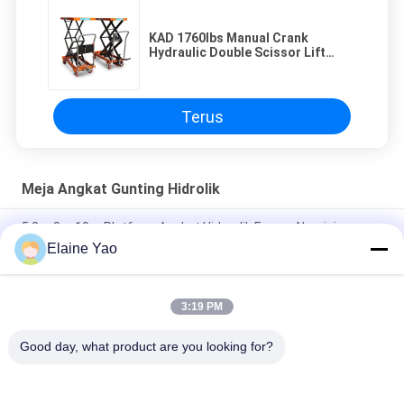
KAD 1760lbs Manual Crank
Hydraulic Double Scissor Lift
Table
Terus
Meja Angkat Gunting Hidrolik
5.8m 8m 10m Platform Angkat Hidraulik Frame Aluminium
Platform Kerja Udara
Elaine Yao
Platform kerja udara mast ganda 8 meter Lift vertikal
3:19 PM
Platform Kerja Udara Seluler Self-propelled Listrik Portabel 8-
14m Meja Angkat Vertikal Tiang Ganda
Good day, what product are you looking for?
Bad Request
Semua