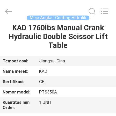
Taizhou
Kayond
Machinery
Co.,Ltd.
All
Meja Angkat Gunting Hidrolik
Rights
Reserved.
KAD 1760lbs Manual Crank
RUMAH
Hydraulic Double Scissor Lift
PRODUK
Table
VIDEO
Tempat asal:
Jiangsu, Cina
Nama merek:
KAD
TENTANG
Sertifikasi:
CE
KAMI
Nomor model:
PTS350A
TUR
Kuantitas min
1 UNIT
Order:
PABRIK