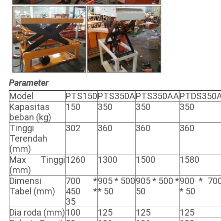
Parameter
Model
PTS150
PTS350A
PTS350AA
PTDS350
Kapasitas
150
350
350
350
beban (kg)
Tinggi
302
360
360
360
Terendah
(mm)
Max Tinggi
1260
1300
1500
1580
(mm)
Dimensi
700 *
905 * 500
905 * 500 *
900 * 70
Tabel (mm)
450 *
* 50
50
* 50
35
Dia roda (mm)
100
125
125
125