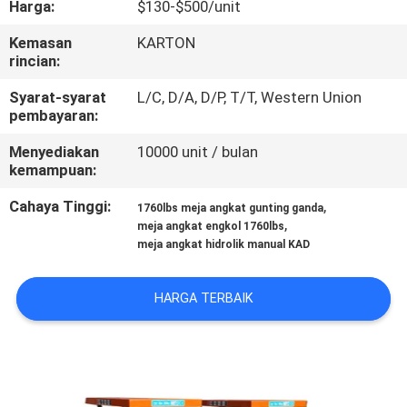
Harga:
$130-$500/unit
KONTROL
Kemasan
KARTON
rincian:
KUALITAS
Syarat-syarat
L/C, D/A, D/P, T/T, Western Union
pembayaran:
HUBUNGI
Menyediakan
10000 unit / bulan
KAMI
kemampuan:
Cahaya Tinggi:
,
1760lbs meja angkat gunting ganda
BERITA
,
meja angkat engkol 1760lbs
meja angkat hidrolik manual KAD
PERMINTAAN
HARGA TERBAIK
PENAWARAN
SITEMAP