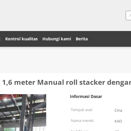
k
Kontrol kualitas
Hubungi kami
Berita
g 1,6 meter Manual roll stacker denga
Informasi Dasar
Tempat asal:
Cina
Nama merek:
KAD