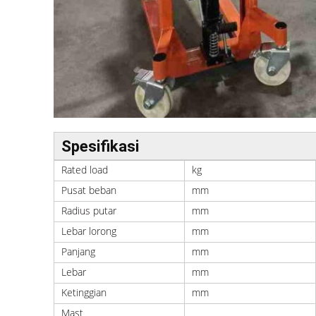
Spesifikasi
Rated load
kg
Pusat beban
mm
Radius putar
mm
Lebar lorong
mm
Panjang
mm
Lebar
mm
Ketinggian
mm
Mast