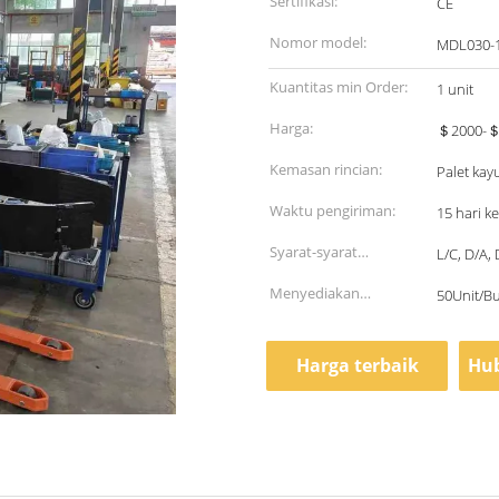
Sertifikasi:
CE
Nomor model:
MDL030-
Kuantitas min Order:
1 unit
Harga:
＄2000-＄3
Kemasan rincian:
Palet kayu
Waktu pengiriman:
15 hari ke
Syarat-syarat
L/C, D/A,
pembayaran:
Menyediakan
50Unit/B
kemampuan:
Harga terbaik
Hub