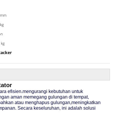
0mm
kg
on
 kg
tacker
tator
cara efisien.mengurangi kebutuhan untuk
engan aman memegang gulungan di tempat,
ambahkan atau menghapus gulungan,meningkatkan
panan. Secara keseluruhan, ini adalah solusi