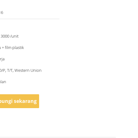
16
000 /unit
 + film plastik
rja
 D/P, T/T, Western Union
ulan
ungi sekarang