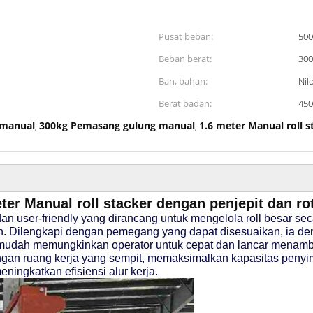
Pusat beban:
50
Beban berat:
300
Ban, bahan:
Nil
Berat badan:
450
 manual
300kg Pemasang gulung manual
1.6 meter Manual roll s
,
,
ter Manual roll stacker dengan penjepit dan ro
an user-friendly yang dirancang untuk mengelola roll besar se
. Dilengkapi dengan pemegang yang dapat disesuaikan, ia d
ng mudah memungkinkan operator untuk cepat dan lancar men
engan ruang kerja yang sempit, memaksimalkan kapasitas penyim
ingkatkan efisiensi alur kerja.