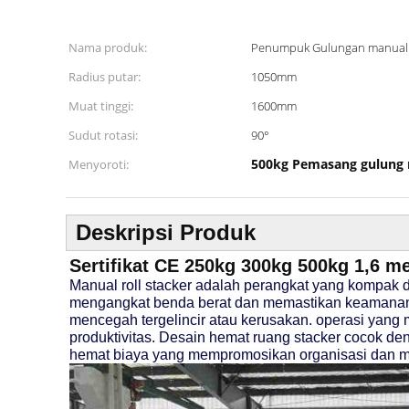
Nama produk:
Penumpuk Gulungan manual
Radius putar:
1050mm
Muat tinggi:
1600mm
Sudut rotasi:
90°
500kg Pemasang gulung
Menyoroti:
Deskripsi Produk
Sertifikat CE 250kg 300kg 500kg 1,6 me
Manual roll stacker adalah perangkat yang kompak d
mengangkat benda berat dan memastikan keamanan
mencegah tergelincir atau kerusakan. operasi ya
produktivitas. Desain hemat ruang stacker cocok d
hemat biaya yang mempromosikan organisasi dan men