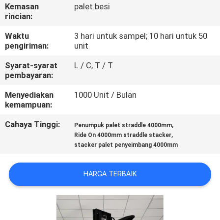
Kemasan
palet besi
rincian:
KONTROL
KUALITAS
Waktu
3 hari untuk sampel; 10 hari untuk 50
pengiriman:
unit
Syarat-syarat
L / C, T / T
HUBUNGI
pembayaran:
KAMI
Menyediakan
1000 Unit / Bulan
kemampuan:
BERITA
Cahaya Tinggi:
,
Penumpuk palet straddle 4000mm
,
Ride On 4000mm straddle stacker
stacker palet penyeimbang 4000mm
PERMINTAAN
PENAWARAN
HARGA TERBAIK
SITEMAP