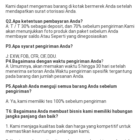
Kami dapat mengemas barang di kotak bermerek Anda setelah 
mendapatkan surat otorisasi Anda.
Q2.Apa ketentuan pembayaran Anda?
A: T / T 30% sebagai deposit, dan 70% sebelum pengiriman.Kami 
akan menunjukkan foto produk dan paket sebelum Anda 
membayar saldo.Atau Seperti yang dinegosiasikan
P3.Apa syarat pengiriman Anda?
J: EXW, FOB, CFR, CIF, DDU.
P4.Bagaimana dengan waktu pengiriman Anda
?
A: Umumnya, akan memakan waktu 5 hingga 30 hari setelah 
menerima setoran Anda.Waktu pengiriman spesifik tergantung 
pada barang dan jumlah pesanan Anda.
P5.Apakah Anda menguji semua barang Anda sebelum 
pengiriman?
A: Ya, kami memiliki tes 100% sebelum pengiriman
T6: Bagaimana Anda membuat bisnis kami memiliki hubungan 
jangka panjang dan baik?
1. Kami menjaga kualitas baik dan harga yang kompetitif untuk 
memastikan keuntungan pelanggan kami;