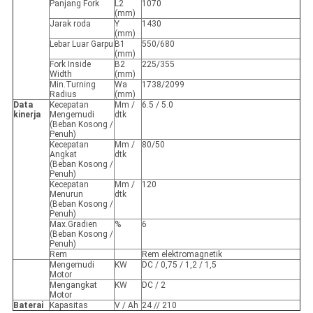
Panjang Fork
L2
1070
(mm)
Jarak roda
Y
1430
(mm)
Lebar Luar Garpu
B1
550/680
(mm)
Fork Inside
B2
225/355
Width
(mm)
Min.Turning
Wa
1738/2099
Radius
(mm)
Data
Kecepatan
Mm /
6.5 / 5.0
kinerja
Mengemudi
dtk
(Beban Kosong /
Penuh)
Kecepatan
Mm /
80/50
Angkat
dtk
(Beban Kosong /
Penuh)
Kecepatan
Mm /
120
Menurun
dtk
(Beban Kosong /
Penuh)
Max.Gradien
%
6
(Beban Kosong /
Penuh)
Rem
Rem elektromagnetik
Mengemudi
KW
DC / 0,75 / 1,2 / 1,5
Motor
Mengangkat
KW
DC / 2
Motor
Baterai
Kapasitas
V / Ah
24 // 210