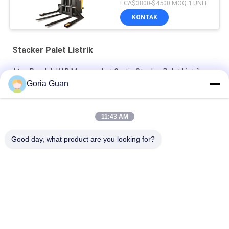
FCA$3800-$4500 MOQ:1 UNIT
KONTAK
Stacker Palet Listrik
Atap Rendah KAD Mengangkat Gratis Stacker Palet Listrik
2000kg
Goria Guan
1200KG 24V 210Ah 3 Tahap Stacker Pejalan Kaki Listrik
11:43 AM
Rider Straddle 1500kg 3310lb Double Deck Electric Pallet
Stacker
Good day, what product are you looking for?
Bad Request
Semua
Stacker Palet Semi 
Stacker Palet Listrik
Listrik
Stacker Angkat 
Stacker Palet 