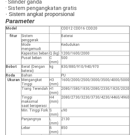
· Silinder ganda
· Sistem pengangkatan gratis
· Sistem angkat proporsional
Parameter
Model
CDD12 CDD16 CDD20
fitur
Sistem
Baterai
penggerak
Mode
Kedudukan
mengemudi
Kapasitas beban
Q (kg)
1200/1600/2000
Pusat beban
C
500
(mm)
Bobot
Berat (Dengan
kg
830/880/910/940/970
baterai)
Roda
Bahan
PU
Ukuran
Mengangkat
H3
1600/2000/2500/3000/3500/4000/5000
Tinggi
(mm)
Tiang Terendah
H1
2080/1580/1830/2080/2330/1820/2020
(mm)
Tinggi
H4
2080/2730/3230/3730/4230/4460/4960
maksimal
(mm)
saat beroperasi
Min. Tinggi Fork
S
≤90
(mm)
Panjangnya
L
2130
(mm)
Lebar
B
850
(mm)