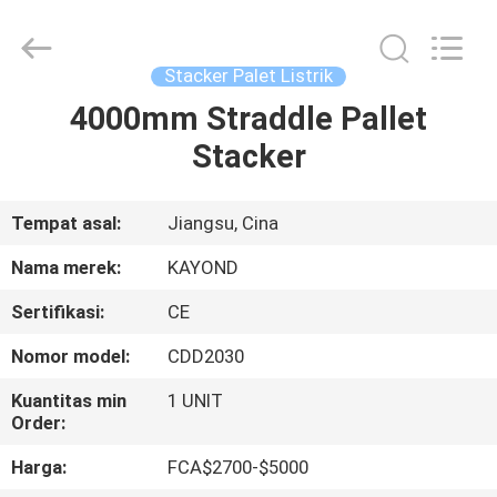
Taizhou
Kayond
Machinery
Co.,Ltd.
All
Stacker Palet Listrik
Rights
Reserved.
4000mm Straddle Pallet
RUMAH
Stacker
PRODUK
Tempat asal:
Jiangsu, Cina
VIDEO
Nama merek:
KAYOND
Sertifikasi:
CE
TENTANG
Nomor model:
CDD2030
KAMI
Kuantitas min
1 UNIT
Order:
TUR
Harga:
FCA$2700-$5000
PABRIK