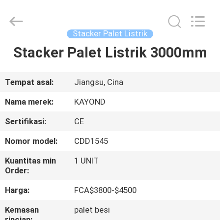
Taizhou
Kayond
Machinery
Co.,Ltd.
All
Stacker Palet Listrik
Rights
Reserved.
Stacker Palet Listrik 3000mm
RUMAH
PRODUK
Tempat asal:
Jiangsu, Cina
Nama merek:
KAYOND
VIDEO
Sertifikasi:
CE
Nomor model:
CDD1545
TENTANG
KAMI
Kuantitas min
1 UNIT
Order:
Harga:
FCA$3800-$4500
TUR
PABRIK
Kemasan
palet besi
rincian: