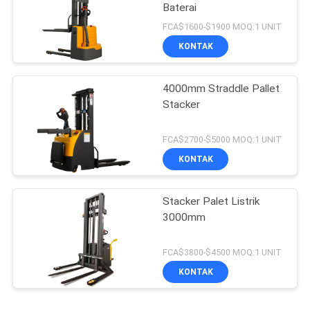
Baterai
FCA$1600-$1900 MOQ:1 UNIT
KONTAK
4000mm Straddle Pallet
Stacker
FCA$2700-$5000 MOQ:1 UNIT
KONTAK
Stacker Palet Listrik
3000mm
FCA$3800-$4500 MOQ:1 UNIT
KONTAK