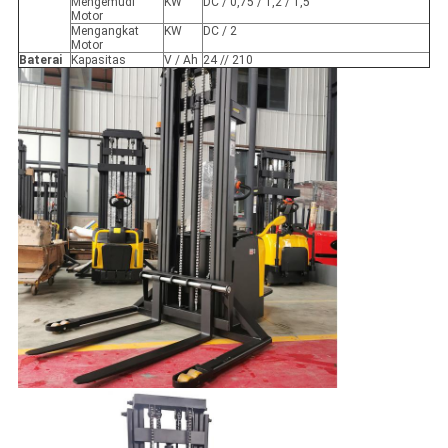
Mengemudi
KW
DC / 0,75 / 1,2 / 1,5
Motor
Mengangkat
KW
DC / 2
Motor
Baterai
Kapasitas
V / Ah
24 // 210