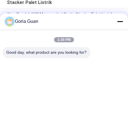
Stacker Palet Listrik
Atap Rendah KAD Mengangkat Gratis Stacker Palet Listrik
2000kg
Goria Guan
1200KG 24V 210Ah 3 Tahap Stacker Pejalan Kaki Listrik
1:30 PM
Rider Straddle 1500kg 3310lb Double Deck Electric Pallet
Stacker
Good day, what product are you looking for?
Bad Request
Semua
Stacker Palet Semi 
Stacker Palet Listrik
Listrik
Stacker Angkat 
Stacker Palet 
Pallet
Manual
Truk Palet Tangan 
Truk Palet 
Hidraulik
Bertenaga Listrik