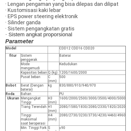
· Lengan pengaman yang bisa dilepas dan dilipat
· Kustomisasi kaki lebar
· EPS power steering elektronik
· Silinder ganda
· Sistem pengangkatan gratis
· Sistem angkat proporsional
Parameter
Model
CDD12 CDD16 CDD20
fitur
Sistem
Baterai
penggerak
Mode
Kedudukan
mengemudi
Kapasitas beban
Q (kg)
1200/1600/2000
Pusat beban
C
500
(mm)
Bobot
Berat (Dengan
kg
830/880/910/940/970
baterai)
Roda
Bahan
PU
Ukuran
Mengangkat
H3
1600/2000/2500/3000/3500/4000/5000
Tinggi
(mm)
Tiang Terendah
H1
2080/1580/1830/2080/2330/1820/2020
(mm)
Tinggi
H4
2080/2730/3230/3730/4230/4460/4960
maksimal
(mm)
saat beroperasi
Min. Tinggi Fork
S
≤90