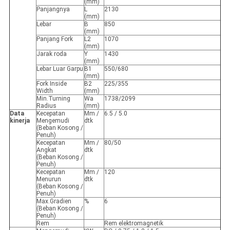
(mm)
Panjangnya
L
2130
(mm)
Lebar
B
850
(mm)
Panjang Fork
L2
1070
(mm)
Jarak roda
Y
1430
(mm)
Lebar Luar Garpu
B1
550/680
(mm)
Fork Inside
B2
225/355
Width
(mm)
Min.Turning
Wa
1738/2099
Radius
(mm)
Data
Kecepatan
Mm /
6.5 / 5.0
kinerja
Mengemudi
dtk
(Beban Kosong /
Penuh)
Kecepatan
Mm /
80/50
Angkat
dtk
(Beban Kosong /
Penuh)
Kecepatan
Mm /
120
Menurun
dtk
(Beban Kosong /
Penuh)
Max.Gradien
%
6
(Beban Kosong /
Penuh)
Rem
Rem elektromagnetik