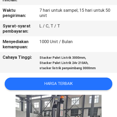
KONTROL
Waktu
7 hari untuk sampel; 15 hari untuk 50
pengiriman:
unit
KUALITAS
Syarat-syarat
L / C, T / T
pembayaran:
HUBUNGI
Menyediakan
1000 Unit / Bulan
KAMI
kemampuan:
Cahaya Tinggi:
,
Stacker Palet Listrik 3000mm
BERITA
,
Stacker Palet Listrik 24v 210Ah
stacker listrik penyeimbang 3000mm
PERMINTAAN
HARGA TERBAIK
PENAWARAN
SITEMAP